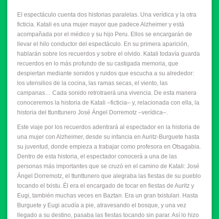
El espectáculo cuenta dos historias paralelas. Una verídica y la otra
ficticia. Katali es una mujer mayor que padece Alzheimer y está
acompañada por el médico y su hijo Peru. Ellos se encargarán de
llevar el hilo conductor del espectáculo. En su primera aparición,
hablarán sobre los recuerdos y sobre el olvido. Katali todavía guarda
recuerdos en lo más profundo de su castigada memoria, que
despiertan mediante sonidos y ruidos que escucha a su alrededor:
los utensilios de la cocina, las ramas secas, el viento, las
campanas… Cada sonido retrotraerá una vivencia. De esta manera
conoceremos la historia de Katali –ficticia– y, relacionada con ella, la
historia del ttunttunero José Ángel Dorremotz –verídica–.
Este viaje por los recuerdos adentrará al espectador en la historia de
una mujer con Alzheimer, desde su infancia en Auritz-Burguete hasta
su juventud, donde empieza a trabajar como profesora en Otsagabia.
Dentro de esta historia, el espectador conocerá a una de las
personas más importantes que se cruzó en el camino de Katali: José
Ángel Dorremotz, el ttunttunero que alegraba las fiestas de su pueblo
tocando el txistu. Él era el encargado de tocar en fiestas de Auritz y
Eugi, también muchas veces en Baztan. Era un gran txistulari. Hasta
Burguete y Eugi acudía a pie, atravesando el bosque, y una vez
llegado a su destino, pasaba las fiestas tocando sin parar. Así lo hizo