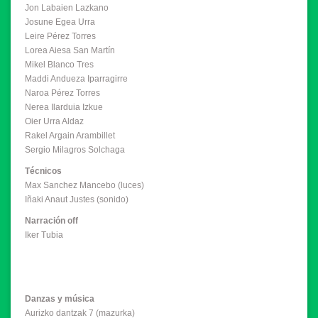
Jon Labaien Lazkano
Josune Egea Urra
Leire Pérez Torres
Lorea Aiesa San Martín
Mikel Blanco Tres
Maddi Andueza Iparragirre
Naroa Pérez Torres
Nerea Ilarduia Izkue
Oier Urra Aldaz
Rakel Argain Arambillet
Sergio Milagros Solchaga
Técnicos
Max Sanchez Mancebo (luces)
Iñaki Anaut Justes (sonido)
Narración off
Iker Tubia
Danzas y música
Aurizko dantzak 7 (mazurka)