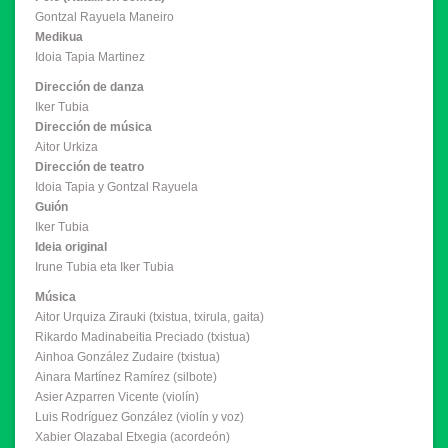
Gontzal Rayuela Maneiro
Medikua
Idoia Tapia Martinez
Dirección de danza
Iker Tubia
Dirección de música
Aitor Urkiza
Dirección de teatro
Idoia Tapia y Gontzal Rayuela
Guión
Iker Tubia
Ideia original
Irune Tubia eta Iker Tubia
Música
Aitor Urquiza Zirauki (txistua, txirula, gaita)
Rikardo Madinabeitia Preciado (txistua)
Ainhoa González Zudaire (txistua)
Ainara Martínez Ramírez (silbote)
Asier Azparren Vicente (violín)
Luis Rodríguez González (violín y voz)
Xabier Olazabal Etxegia (acordeón)