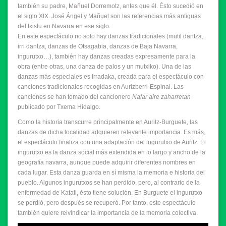
también su padre, Mañuel Dorremotz, antes que él. Ésto sucedió en
el siglo XIX. José Ángel y Mañuel son las referencias más antiguas
del txistu en Navarra en ese siglo.
En este espectáculo no solo hay danzas tradicionales (mutil dantza,
irri dantza, danzas de Otsagabia, danzas de Baja Navarra,
ingurutxo…), también hay danzas creadas expresamente para la
obra (entre otras, una danza de palos y un mutxiko). Una de las
danzas más especiales es Irradaka, creada para el espectáculo con
canciones tradicionales recogidas en Aurizberri-Espinal. Las
canciones se han tomado del cancionero
Nafar aire zaharretan
publicado por Txema Hidalgo.
Como la historia transcurre principalmente en Auritz-Burguete, las
danzas de dicha localidad adquieren relevante importancia. Es más,
el espectáculo finaliza con una adaptación del ingurutxo de Auritz. El
ingurutxo es la danza social más extendida en lo largo y ancho de la
geografía navarra, aunque puede adquirir diferentes nombres en
cada lugar. Esta danza guarda en sí misma la memoria e historia del
pueblo. Algunos ingurutxos se han perdido, pero, al contrario de la
enfermedad de Katali, ésto tiene solución. En Burguete el ingurutxo
se perdió, pero después se recuperó. Por tanto, este espectáculo
también quiere reivindicar la importancia de la memoria colectiva.