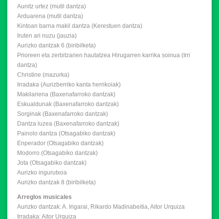
Aunitz urtez (mutil dantza)
Arduarena (mutil dantza)
Kintoan barna makil dantza (Kerestuen dantza)
Iruten ari nuzu (jauzia)
Aurizko dantzak 6 (biribilketa)
Prioreen eta zerbitzarien hautatzea Hirugarren karrika soinua (Irri
dantza)
Christine (mazurka)
Irradaka (Aurizberriko kanta herrikoiak)
Makilariena (Baxenafarroko dantzak)
Eskualdunak (Baxenafarroko dantzak)
Sorginak (Baxenafarroko dantzak)
Dantza luzea (Baxenafarroko dantzak)
Painolo dantza (Otsagabiko dantzak)
Enperador (Otsagabiko dantzak)
Modorro (Otsagabiko dantzak)
Jota (Otsagabiko dantzak)
Aurizko ingurutxoa
Aurizko dantzak 8 (biribilketa)
Arreglos musicales
Aurizko dantzak: A. Irigarai, Rikardo Madinabeitia, Aitor Urquiza
Irradaka: Aitor Urquiza