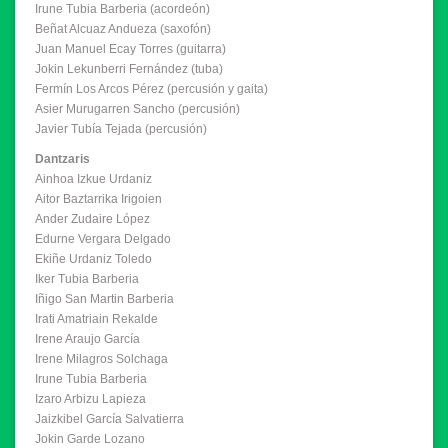
Irune Tubia Barberia (acordeón)
Beñat Alcuaz Andueza (saxofón)
Juan Manuel Ecay Torres (guitarra)
Jokin Lekunberri Fernández (tuba)
Fermín Los Arcos Pérez (percusión y gaita)
Asier Murugarren Sancho (percusión)
Javier Tubía Tejada (percusión)
Dantzaris
Ainhoa Izkue Urdaniz
Aitor Baztarrika Irigoien
Ander Zudaire López
Edurne Vergara Delgado
Ekiñe Urdaniz Toledo
Iker Tubia Barberia
Iñigo San Martin Barberia
Irati Amatriain Rekalde
Irene Araujo García
Irene Milagros Solchaga
Irune Tubia Barberia
Izaro Arbizu Lapieza
Jaizkibel García Salvatierra
Jokin Garde Lozano