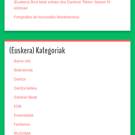
(Euskera) Bost talde arituko dira Dantzari Ttikien Jaiaren IX.
edizioan
Fotografías de Arrosadiko libertimendua
(Euskera) Kategoriak
Barne info
Beteranoak
Dantza
Dantza taldea
Dantzari tikiak
EDB
Emanaldiak
Fanfarrea
IRUDAMA