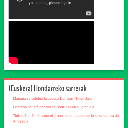
(Euskera) Hondarreko sarrerak
Mañana se celebra la décima Dantzari Ttikien Jaia
Oberena bailará danzas de Bortziriak en su gran día
Tinkus San Simón será el grupo homenajeado en la soka-dantza de
Arrosadia