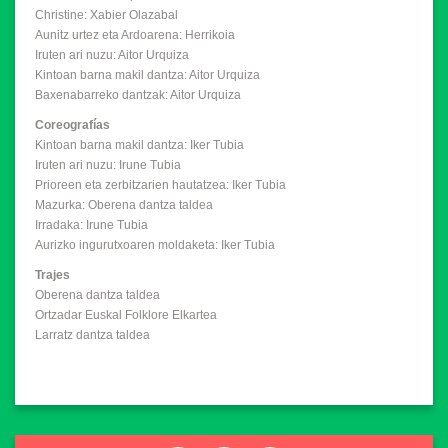
Christine: Xabier Olazabal
Aunitz urtez eta Ardoarena: Herrikoia
Iruten ari nuzu: Aitor Urquiza
Kintoan barna makil dantza: Aitor Urquiza
Baxenabarreko dantzak: Aitor Urquiza
Coreografías
Kintoan barna makil dantza: Iker Tubia
Iruten ari nuzu: Irune Tubia
Prioreen eta zerbitzarien hautatzea: Iker Tubia
Mazurka: Oberena dantza taldea
Irradaka: Irune Tubia
Aurizko ingurutxoaren moldaketa: Iker Tubia
Trajes
Oberena dantza taldea
Ortzadar Euskal Folklore Elkartea
Larratz dantza taldea