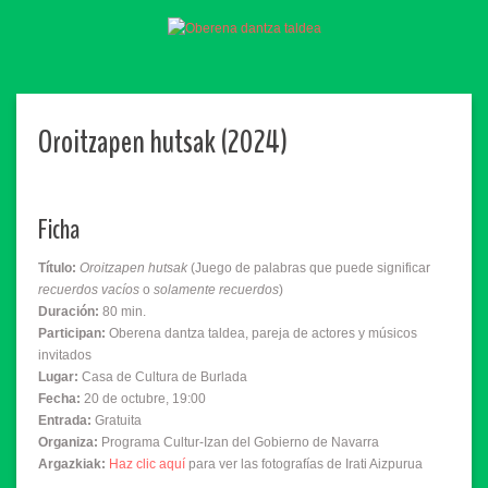
Oroitzapen hutsak (2024)
Ficha
Título:
Oroitzapen hutsak
(Juego de palabras que puede significar
recuerdos vacíos
o
solamente recuerdos
)
Duración:
80 min.
Participan:
Oberena dantza taldea, pareja de actores y músicos
invitados
Lugar:
Casa de Cultura de Burlada
Fecha:
20 de octubre, 19:00
Entrada:
Gratuita
Organiza:
Programa Cultur-Izan del Gobierno de Navarra
Argazkiak:
Haz clic aquí
para ver las fotografías de Irati Aizpurua