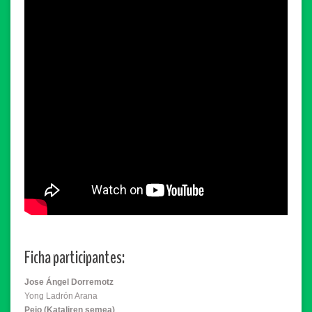
Ficha participantes:
Jose Ángel Dorremotz
Yong Ladrón Arana
Peio (Kataliren semea)