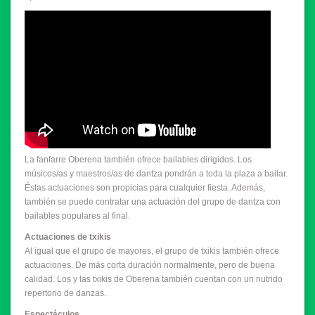
La fanfarre Oberena también ofrece bailables dirigidos. Los
músicos/as y maestros/as de dantza pondrán a toda la plaza a bailar.
Éstas actuaciones son propicias para cualquier fiesta. Además,
también se puede contratar una actuación del grupo de dantza con
bailables populares al final.
Actuaciones de txikis
Al igual que el grupo de mayores, el grupo de txikis también ofrece
actuaciones. De más corta duración normalmente, pero de buena
calidad. Los y las txikis de Oberena también cuentan con un nutrido
repertorio de danzas.
Espectáculos