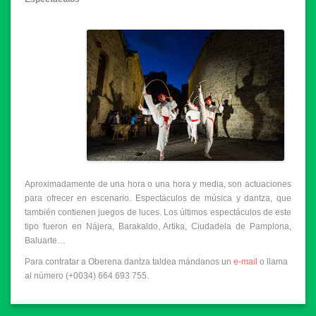
Aproximadamente de una hora o una hora y media, son actuaciones
para ofrecer en escenario. Espectáculos de música y dantza, que
también contienen juegos de luces. Los últimos espectáculos de este
tipo fueron en Nájera, Barakaldo, Artika, Ciudadela de Pamplona,
Baluarte…
Para contratar a Oberena dantza taldea mándanos un
e-mail
o llama
al número (+0034) 664 693 755.