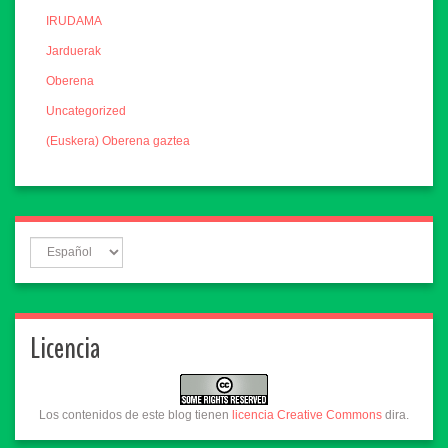
IRUDAMA
Jarduerak
Oberena
Uncategorized
(Euskera) Oberena gaztea
Licencia
Los contenidos de este blog tienen
licencia Creative Commons
dira.