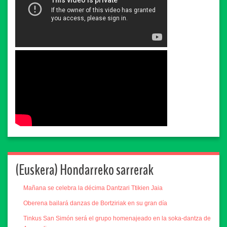
(Euskera) Hondarreko sarrerak
Mañana se celebra la décima Dantzari Ttikien Jaia
Oberena bailará danzas de Bortziriak en su gran día
Tinkus San Simón será el grupo homenajeado en la soka-dantza de