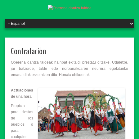
Contratación
Oberena dantza taldeak hainbat ekitaldi prestatu ditzake. Udaletxe,
jai batzorde, talde edo norbanakoaren neurrira egokituriko
emanaldiak eskeintzen ditu. Honatx ohikoenak:
Actuaciones
de una hora
Propicia
para fiestas
de los
pueblos o
para
cualquier