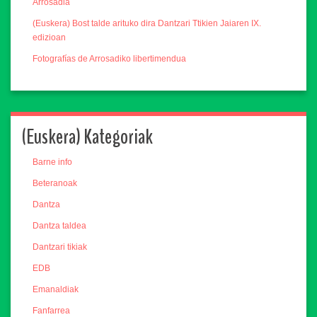
Arrosadia
(Euskera) Bost talde arituko dira Dantzari Ttikien Jaiaren IX.
edizioan
Fotografías de Arrosadiko libertimendua
(Euskera) Kategoriak
Barne info
Beteranoak
Dantza
Dantza taldea
Dantzari tikiak
EDB
Emanaldiak
Fanfarrea