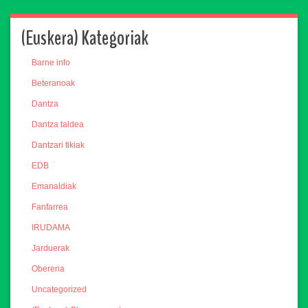
(Euskera) Kategoriak
Barne info
Beteranoak
Dantza
Dantza taldea
Dantzari tikiak
EDB
Emanaldiak
Fanfarrea
IRUDAMA
Jarduerak
Oberena
Uncategorized