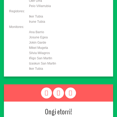
Oier Urra
Peio Villarrubia
Regidores:
Iker Tubia
Irune Tubia
Monitores:
Ana Barrio
Josune Egea
Jokin Garde
Mikel Mugeta
Silvia Milagros
Iñigo San Martin
Izaskun San Martin
Iker Tubia
Ongi etorri!