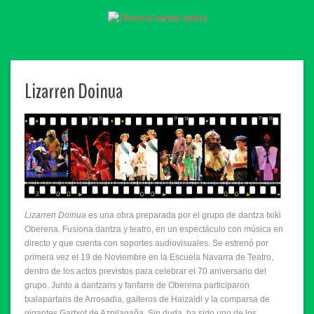
Lizarren Doinua
Lizarren Doinua
es una obra preparada por el grupo de dantza txiki
Oberena. Fusiona dantza y teatro, en un espectáculo con música en
directo y que cuenta con soportes audiovisuales. Se estrenó por
primera vez el 19 de Noviembre en la Escuela Navarra de Teatro,
dentro de los actos previstos para celebrar el 70 aniversario del
grupo. Junto a dantzaris y fanfarre de Oberena participaron
txalapartaris de Arrosadia, gaiteros de Haizaldi y la comparsa de
gigantes Gartxot de Azpilagaña. Sin duda, ha sido uno de los