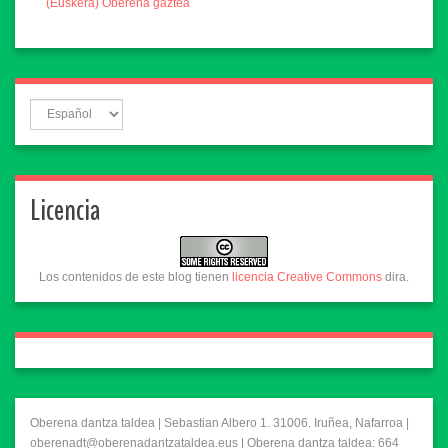
(Euskera) Oberena gaztea
Licencia
Los contenidos de este blog tienen
licencia Creative Commons
dira.
Oberena dantza taldea | Sebastian Albero 1. 31006. Iruñea, Nafarroa |
oberenadt@oberenadantzataldea.eus | Oberena dantza taldea: 664