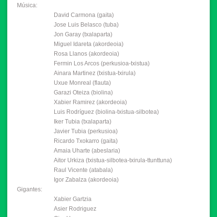
Música:
David Carmona (gaita)
Jose Luis Belasco (tuba)
Jon Garay (txalaparta)
Miguel Idareta (akordeoia)
Rosa Llanos (akordeoia)
Fermin Los Arcos (perkusioa-txistua)
Ainara Martinez (txistua-txirula)
Uxue Monreal (flauta)
Garazi Oteiza (biolina)
Xabier Ramirez (akordeoia)
Luis Rodríguez (biolina-txistua-silbotea)
Iker Tubia (txalaparta)
Javier Tubia (perkusioa)
Ricardo Txokarro (gaita)
Amaia Uharte (abeslaria)
Aitor Urkiza (txistua-silbotea-txirula-ttunttuna)
Raul Vicente (atabala)
Igor Zabalza (akordeoia)
Gigantes:
Xabier Gartzia
Asier Rodriguez