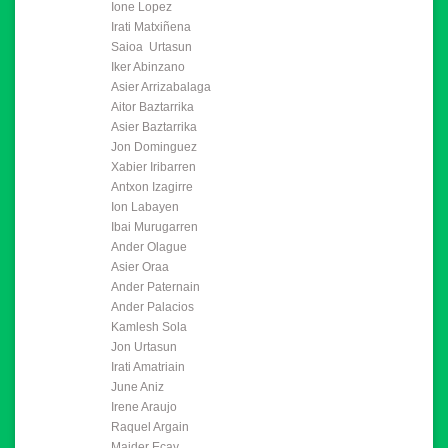
Ione Lopez
Irati Matxiñena
Saioa Urtasun
Iker Abinzano
Asier Arrizabalaga
Aitor Baztarrika
Asier Baztarrika
Jon Dominguez
Xabier Iribarren
Antxon Izagirre
Ion Labayen
Ibai Murugarren
Ander Olague
Asier Oraa
Ander Paternain
Ander Palacios
Kamlesh Sola
Jon Urtasun
Irati Amatriain
June Aniz
Irene Araujo
Raquel Argain
Maider Ecay