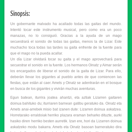
Sinopsis:
Un gobernante malvado ha acallado todas las gaitas del mundo.
Intentó tocar este instrumento musical, pero como era un poco
manazas, no lo consiguió. Gracias a la ayuda de un mago
secuestrará el sonido de todas las gaitas, menos la de Lizar. Este
muchacho toca todas las tardes su gaita enfrente de la fuente para
que el mago no la pueda acallar.
Un día Lizar olvidará tocar su gaita y el mago aprovechará para
secuestrar el sonido en la fuente. Los hermanos Oinatz y Aimar serán
los encargados de liberar el sonido de la gaita de Lizar. Para ello,
deberán llevar los gigantes al pueblo antes de que comiencen las
fiestas, que están al caer. Amets y Oinatz se adentrarán en el bosque
en busca de los gigantes y vivirán muchas aventuras.
Egun batean, iturrira joatea ahantzi, eta aztiak Lizarren gaitaren
doinua bahituko du; iturriaren barnean gatibu geratuko da. Oinatz eta
Amets anai-arrebek misio bat izanen dute: Lizarren doinua askatzea.
Horretarako erraldoiak herriko plazara eraman beharko dituzte, aurki
hasiko diren herriko besten aurretik. Izan ere, hori da Lizarren doinua
askatzeko modu bakarra. Amets eta Oinatz basoan barneratuko dira