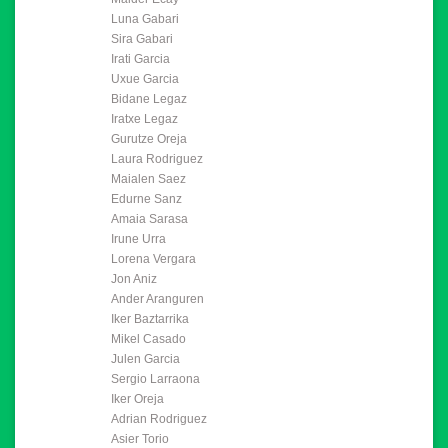
Luna Gabari
Sira Gabari
Irati Garcia
Uxue Garcia
Bidane Legaz
Iratxe Legaz
Gurutze Oreja
Laura Rodriguez
Maialen Saez
Edurne Sanz
Amaia Sarasa
Irune Urra
Lorena Vergara
Jon Aniz
Ander Aranguren
Iker Baztarrika
Mikel Casado
Julen Garcia
Sergio Larraona
Iker Oreja
Adrian Rodriguez
Asier Torio