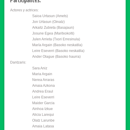
Actores y actrices:
Saioa Urtasun (Amets)
Jon Urtasun (Oinatz)
Arkaitz Zubieta (Basajaun)
Josune Egea (Maritxokolti)
Julen Arrieta (Txori Erresinula)
María Argain (Basoko neskatila)
Leire Eseverri (Basoko neskatila)
Ander Olague (Basoko haurra)
Dantzaris:
Sara Aniz
Maria Argain
Nerea Arraras
Amaia Azkona
Andrea Eraul
Leire Eseverri
Maider Garcia
Ainhoa Izkue
Alicia Larequi
Olatz Larunbe
Amaia Latasa