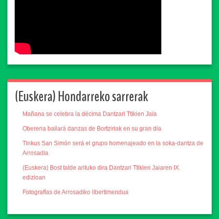
(Euskera) Hondarreko sarrerak
Mañana se celebra la décima Dantzari Ttikien Jaia
Oberena bailará danzas de Bortziriak en su gran día
Tinkus San Simón será el grupo homenajeado en la soka-dantza de
Arrosadia
(Euskera) Bost talde arituko dira Dantzari Ttikien Jaiaren IX.
edizioan
Fotografías de Arrosadiko libertimendua