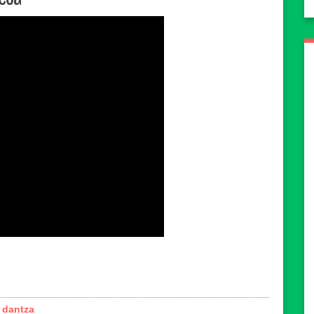
 dantza