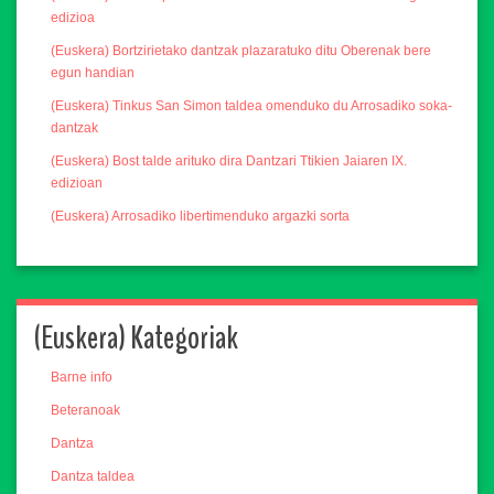
edizioa
(Euskera) Bortzirietako dantzak plazaratuko ditu Oberenak bere
egun handian
(Euskera) Tinkus San Simon taldea omenduko du Arrosadiko soka-
dantzak
(Euskera) Bost talde arituko dira Dantzari Ttikien Jaiaren IX.
edizioan
(Euskera) Arrosadiko libertimenduko argazki sorta
(Euskera) Kategoriak
Barne info
Beteranoak
Dantza
Dantza taldea