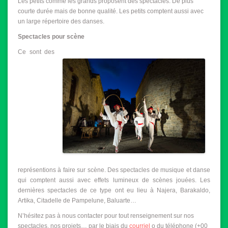
Les petits comme les grands proposent des spectacles. De plus
courte durée mais de bonne qualité. Les petits comptent aussi avec
un large répertoire des danses.
Spectacles pour scène
Ce sont des
représentions à faire sur scène. Des spectacles de musique et danse
qui comptent aussi avec effets lumineux de scènes jouées. Les
dernières spectacles de ce type ont eu lieu à Najera, Barakaldo,
Artika, Citadelle de Pampelune, Baluarte…
N’hésitez pas à nous contacter pour tout renseignement sur nos
spectacles, nos projets… par le biais du
courriel
o du téléphone (+00