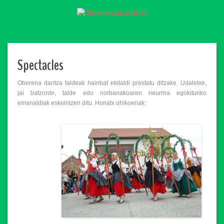
Spectacles
Oberena dantza taldeak hainbat ekitaldi prestatu ditzake. Udaletxe,
jai batzorde, talde edo norbanakoaren neurrira egokituriko
emanaldiak eskeintzen ditu. Honatx ohikoenak: