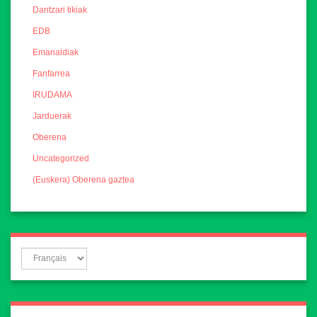
Dantzari tikiak
EDB
Emanaldiak
Fanfarrea
IRUDAMA
Jarduerak
Oberena
Uncategorized
(Euskera) Oberena gaztea