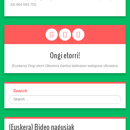
34) 664 693 755.
Ongi etorri!
(Euskera) Ongi etorri Oberena dantza taldearen webgune ofizialera.
Search
(Euskera) Bideo nagusiak