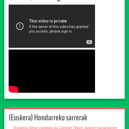
(Euskera) Hondarreko sarrerak
(Euskera) Bihar ospatuko da Dantzari Ttikien Jaiaren hamargarren